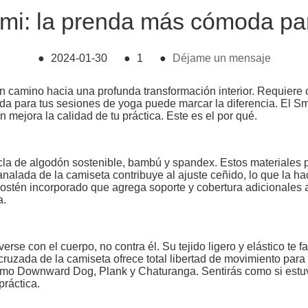
mi: la prenda más cómoda par
●
2024-01-30
●
1
●
Déjame un mensaje
o un camino hacia una profunda transformación interior. Requiere
ada para tus sesiones de yoga puede marcar la diferencia. El
n mejora la calidad de tu práctica. Este es el por qué.
a de algodón sostenible, bambú y spandex. Estos materiales p
canalada de la camiseta contribuye al ajuste ceñido, lo que la 
sostén incorporado que agrega soporte y cobertura adicionales a
a.
se con el cuerpo, no contra él. Su tejido ligero y elástico te fa
cruzada de la camiseta ofrece total libertad de movimiento para 
como Downward Dog, Plank y Chaturanga. Sentirás como si estu
práctica.