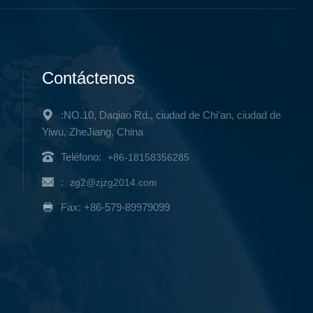
Contáctenos
:NO.10, Daqiao Rd., ciudad de Chi'an, ciudad de
Yiwu, ZheJiang, China
Teléfono:
+86-18158356285
:
zg2@zjzg2014.com
Fax: +86-579-89979099