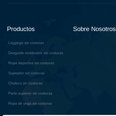
Productos
Sobre Nosotros
Leggings sin costuras
Desgaste moldeador sin costuras
Ropa deportiva sin costuras
Sujetador sin costuras
Chaleco sin costuras
Parte superior sin costuras
Ropa de yoga sin costuras