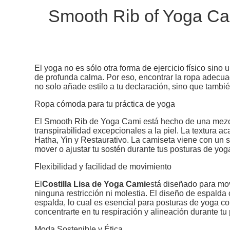
Smooth Rib of Yoga Ca
El yoga no es sólo otra forma de ejercicio físico sin
de profunda calma. Por eso, encontrar la ropa adecu
no solo añade estilo a tu declaración, sino que tambié
Ropa cómoda para tu práctica de yoga
El Smooth Rib de Yoga Cami está hecho de una mezcl
transpirabilidad excepcionales a la piel. La textura a
Hatha, Yin y Restaurativo. La camiseta viene con un 
mover o ajustar tu sostén durante tus posturas de yog
Flexibilidad y facilidad de movimiento
El
Costilla Lisa de Yoga Cami
está diseñado para mover
ninguna restricción ni molestia. El diseño de espalda 
espalda, lo cual es esencial para posturas de yoga 
concentrarte en tu respiración y alineación durante tu 
Moda Sostenible y Ética