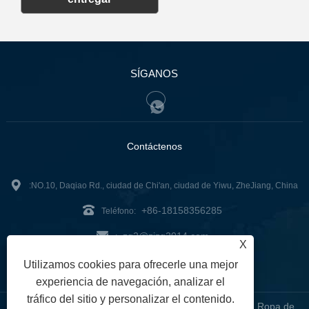
SÍGANOS
Contáctenos
:NO.10, Daqiao Rd., ciudad de Chi'an, ciudad de Yiwu, ZheJiang, China
+86-18158356285
Teléfono:
zg2@zjzg2014.com
:
X
Fax: +86-579-89979099
Utilizamos cookies para ofrecerle una mejor
experiencia de navegación, analizar el
tráfico del sitio y personalizar el contenido.
Copyright © 2024 ZheJiangZhuoGu Clothing Co., Ltd. - Ropa de