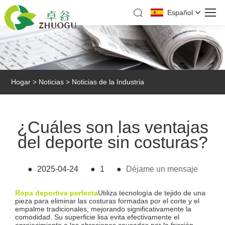
Español
Hogar
>
Noticias
>
Noticias de la Industria
¿Cuáles son las ventajas
del deporte sin costuras?
●
2025-04-24
●
1
●
Déjame un mensaje
Ropa deportiva perfecta
Utiliza tecnología de tejido de una
pieza para eliminar las costuras formadas por el corte y el
empalme tradicionales, mejorando significativamente la
comodidad. Su superficie lisa evita efectivamente el
enrojecimiento o las abrasiones causadas por la fricción