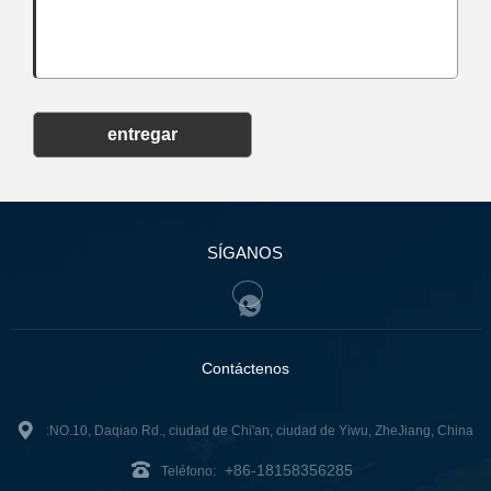
entregar
SÍGANOS
Contáctenos
:NO.10, Daqiao Rd., ciudad de Chi'an, ciudad de Yiwu, ZheJiang, China
+86-18158356285
Teléfono: