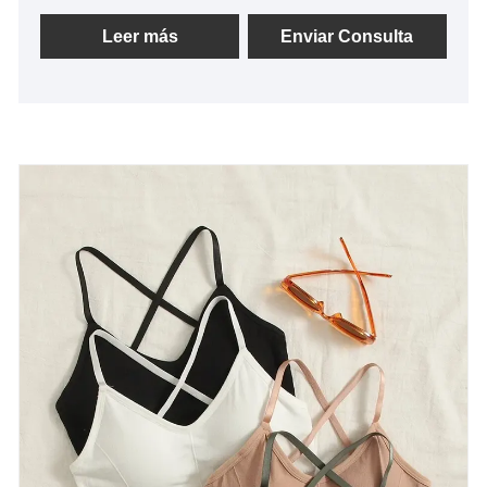
alta calidad y precios razonables. Siempre nos
adheriremos a la "calidad, credibilidad", con los
Leer más
Enviar Consulta
métodos de gestión científica, la fuerza técnica
sólida, continuará profundizando la reforma, el
mecanismo de innovación, la adaptación al
mercado, el desarrollo de los amigos, la bienvenida,
las amigas de la vida de la vida de la vida, la vida de
la vida de la vida, la vida de la vida, la vida de la
vida. negociaciones comerciales.