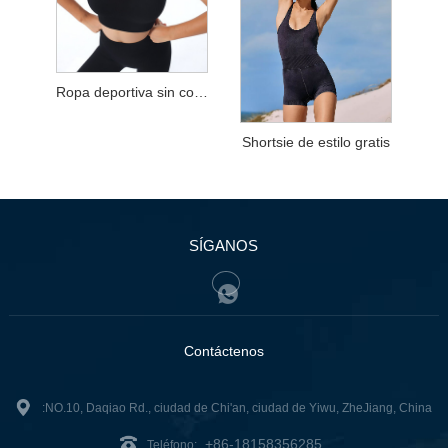
Ropa deportiva sin costuras de nailon reciclado
Shortsie de estilo gratis
SÍGANOS
Contáctenos
:NO.10, Daqiao Rd., ciudad de Chi'an, ciudad de Yiwu, ZheJiang, China
+86-18158356285
Teléfono: