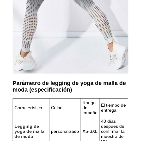
Parámetro de legging de yoga de malla de
moda (especificación)
Rango
El tiempo de
Característica
Color
de
entrega
tamaño
40 días
Legging de
después de
yoga de malla
personalizado
XS-3XL
confirmar la
de moda
muestra de