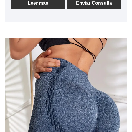
adherimos al propósito de "calidad, credibilidad",
Leer más
Enviar Consulta
con métodos de gestión científica, fuerte fuerza
técnica, continuaremos profundizando la reforma, el
mecanismo de innovación, adaptándonos al
mercado, desarrollo integral, bienvenidos amigos de
todos los ámbitos de la vida que vienen a visitar,
orientación y negociaciones comerciales.