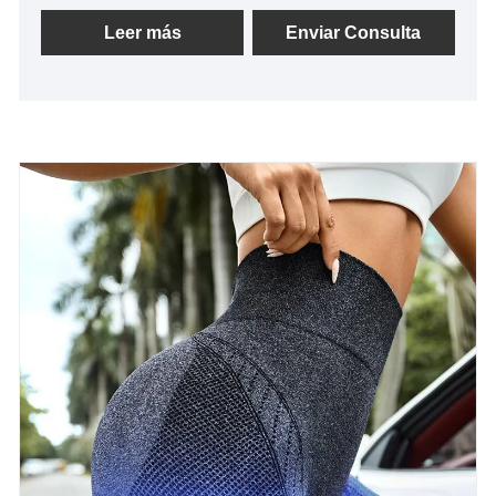
muchos años. Siempre nos adheriremos al propósito
de "calidad y credibilidad", con métodos de gestión
Leer más
Enviar Consulta
científica, fuerte fuerza técnica, continuaremos
profundizando la reforma, el mecanismo de
innovación, adaptándonos al mercado, el desarrollo
integral, damos la bienvenida a amigos de todos los
ámbitos de la vida que vengan a visitarnos.
Orientación y negociaciones comerciales.