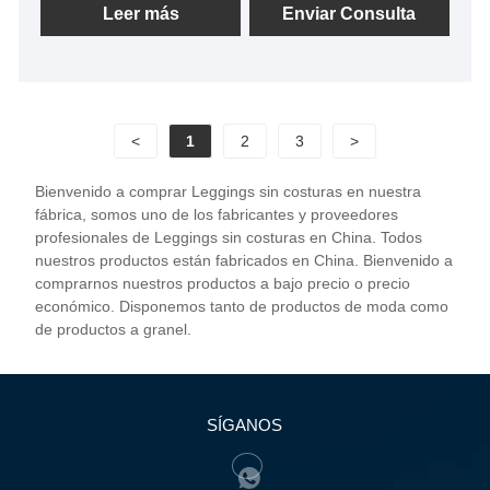
con métodos de gestión científica, una fuerte fuerza
Leer más
Enviar Consulta
técnica, continuaremos profundizando la reforma, el
mecanismo de innovación, se adaptarán al
mercado, el desarrollo integral, bienvenida a los
amigos de todos los ámbitos de la vida que visitan,
<
1
2
3
>
orientación y negociaciones comerciales.
Bienvenido a comprar Leggings sin costuras en nuestra
fábrica, somos uno de los fabricantes y proveedores
profesionales de Leggings sin costuras en China. Todos
nuestros productos están fabricados en China. Bienvenido a
comprarnos nuestros productos a bajo precio o precio
económico. Disponemos tanto de productos de moda como
de productos a granel.
SÍGANOS