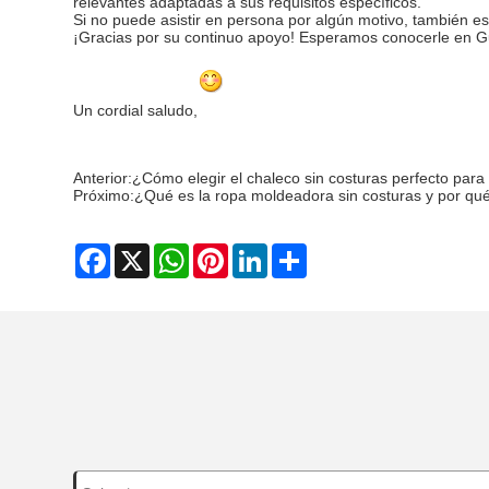
relevantes adaptadas a sus requisitos específicos.
Si no puede asistir en persona por algún motivo, también e
¡Gracias por su continuo apoyo! Esperamos conocerle en 
Un cordial saludo,
Anterior:
¿Cómo elegir el chaleco sin costuras perfecto para
Próximo:
¿Qué es la ropa moldeadora sin costuras y por qué
Facebook
X
WhatsApp
Pinterest
LinkedIn
Share