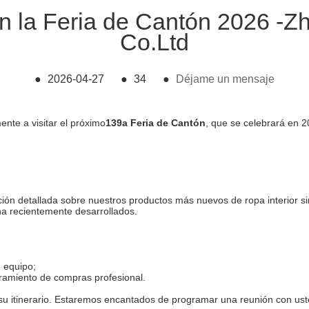
 en la Feria de Cantón 2026 -
Co.Ltd
●
2026-04-27
●
34
●
Déjame un mensaje
nte a visitar el próximo
139a Feria de Cantón
, que se celebrará en 
ción detallada sobre nuestros productos más nuevos de ropa interior s
na recientemente desarrollados.
o equipo;
oramiento de compras profesional.
de su itinerario. Estaremos encantados de programar una reunión con us