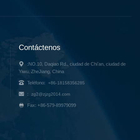
Contáctenos
:NO.10, Daqiao Rd., ciudad de Chi'an, ciudad de
Yiwu, ZheJiang, China
Teléfono:
+86-18158356285
:
zg2@zjzg2014.com
Fax: +86-579-89979099