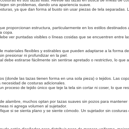
o tejen sin problemas, dando una apariencia suave.
uras, ya que dan forma al busto sin usar piezas de tela separadas. L
ue proporcionan estructura, particularmente en los estilos destinados 
la copa.
debe ver puntadas visibles o líneas cosidas que se encuentren entre la
 materiales flexibles y estirables que pueden adaptarse a la forma d
presionar ni profundizar en la piel.
l debe estirarse fácilmente sin sentirse apretado o restrictivo, lo que 
s (donde las tazas tienen forma en una sola pieza) o tejidos. Las co
a necesidad de costuras adicionales.
n proceso de tejido único que teje la tela sin cortar ni coser, lo que r
res de alambre, muchos optan por tazas suaves sin pozos para mantener
eas ni agrega volumen al sujetador.
ique si se sienta plano y se siente cómodo. Un sujetador sin costuras
menudo están diseñados para distribuir peso de manera uniforme, mej