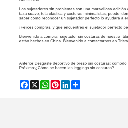
Los sujetadores sin problemas son una maravillosa adición a
taza suave, tela elástica y costuras minimalistas, puede ide
saber cómo reconocer un sujetador perfecto lo ayudará a e
¡Felices compras, y que encuentres el sujetador perfecto per
Bienvenido a comprar sujetador sin costuras de nuestra fáb
están hechos en China. Bienvenido a contactarnos en Tris
Anterior:
Desgaste deportivo de brezo sin costuras: cómodo 
Próximo:
¿Cómo se hacen las leggings sin costuras?
Facebook
X
WhatsApp
Pinterest
LinkedIn
Share