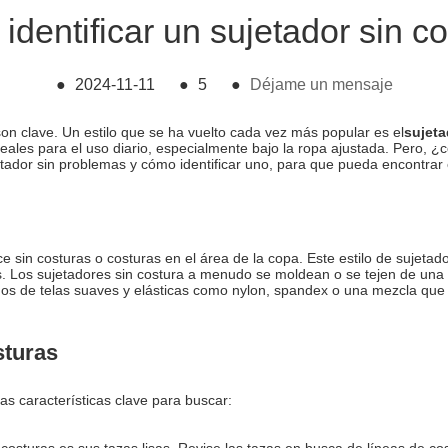
dentificar un sujetador sin c
●
2024-11-11
●
5
●
Déjame un mensaje
on clave. Un estilo que se ha vuelto cada vez más popular es el
sujeta
eales para el uso diario, especialmente bajo la ropa ajustada. Pero, 
etador sin problemas y cómo identificar uno, para que pueda encontrar 
e sin costuras o costuras en el área de la copa. Este estilo de sujeta
les. Los sujetadores sin costura a menudo se moldean o se tejen de una
os de telas suaves y elásticas como nylon, spandex o una mezcla que p
sturas
as características clave para buscar:
 costuras es sus tazas lisas. Revise las tazas en busca de líneas de co