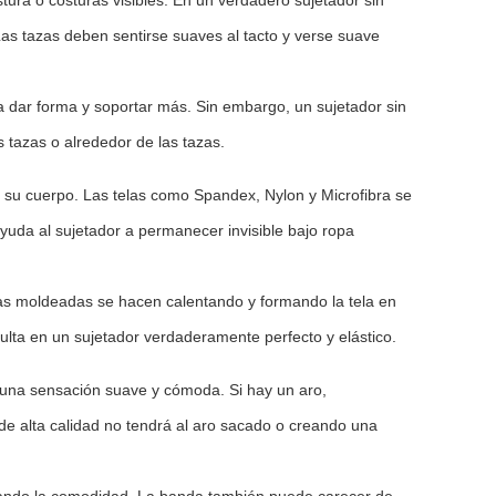
as tazas deben sentirse suaves al tacto y verse suave
a dar forma y soportar más. Sin embargo, un sujetador sin
s tazas o alrededor de las tazas.
e su cuerpo. Las telas como Spandex, Nylon y Microfibra se
ayuda al sujetador a permanecer invisible bajo ropa
pas moldeadas se hacen calentando y formando la tela en
esulta en un sujetador verdaderamente perfecto y elástico.
 una sensación suave y cómoda. Si hay un aro,
 de alta calidad no tendrá al aro sacado o creando una
orando la comodidad. La banda también puede carecer de