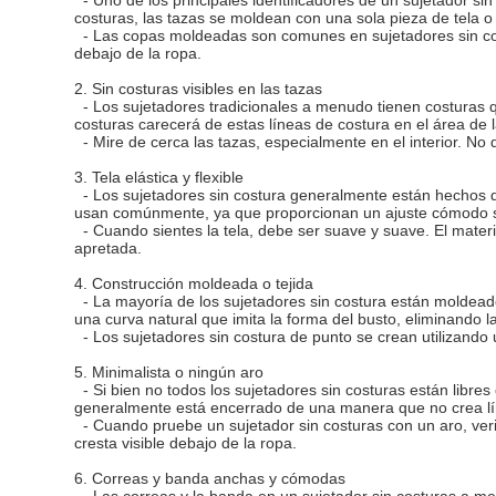
costuras, las tazas se moldean con una sola pieza de tela 
- Las copas moldeadas son comunes en sujetadores sin cost
debajo de la ropa.
2. Sin costuras visibles en las tazas
- Los sujetadores tradicionales a menudo tienen costuras q
costuras carecerá de estas líneas de costura en el área de 
- Mire de cerca las tazas, especialmente en el interior. No 
3. Tela elástica y flexible
- Los sujetadores sin costura generalmente están hechos de
usan comúnmente, ya que proporcionan un ajuste cómodo sin 
- Cuando sientes la tela, debe ser suave y suave. El materia
apretada.
4. Construcción moldeada o tejida
- La mayoría de los sujetadores sin costura están moldeado
una curva natural que imita la forma del busto, eliminando l
- Los sujetadores sin costura de punto se crean utilizando u
5. Minimalista o ningún aro
- Si bien no todos los sujetadores sin costuras están lib
generalmente está encerrado de una manera que no crea lín
- Cuando pruebe un sujetador sin costuras con un aro, verif
cresta visible debajo de la ropa.
6. Correas y banda anchas y cómodas
- Las correas y la banda en un sujetador sin costuras a 