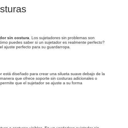
osturas
dor sin costura
. Los sujetadores sin problemas son
¿cómo puedes saber si un sujetador es realmente perfecto?
el ajuste perfecto para su guardarropa.
dor está diseñado para crear una silueta suave debajo de la
 manera que ofrece soporte sin costuras adicionales o
ermite que el sujetador se ajuste a su forma
stura o costuras visibles. En un verdadero sujetador sin