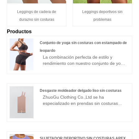
Leggings de cadera de
Leggings deportivos sin
durazno sin costuras
problemas
Productos
Conjunto de yoga sin costuras con estampado de
leopardo
La combinación perfecta de estilo y
rendimiento con nuestro conjunto de yoga
sin costuras con estampado de leopardo.
Con atrevidos patrones de leopardo y
correas elásticas para los hombros, este
conjunto garantiza un ajuste cómodo y
Desgaste moldeador delgado liso sin costuras
flexible para todos tus entrenamientos. La
ZhuoGu Clothing Co.,Ltd se ha
construcción sin costuras brinda máxima
especializado en prendas sin costuras
comodidad y una silueta suave, mientras
durante muchos años. ZhuoGu es un
que el diseño que levanta el trasero
fabricante líder profesional de ropa sin
realza tus curvas naturales. Mejora tu
costuras, lisa y delgada, con alta calidad y
rutina de ejercicios con este feroz y
precio razonable. Siempre nos
funcional set de yoga, perfecto para
adheriremos al propósito de "calidad,
cualquier estilo de vida activo.
SUJETADOR DEPORTIVO SIN COSTURAS APEX