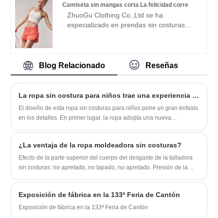
Camiseta sin mangas corta La felicidad corre
científica, una fuerte fuerza técnica,
ZhuoGu Clothing Co.,Ltd se ha
continuaremos profundizando la reforma,
especializado en prendas sin costuras
el mecanismo de innovación, se
durante muchos años. ZhuoGu es un
adaptarán al mercado, el desarrollo
líder profesional de los fabricantes de
integral, bienvenida a los amigos de todos
tanques de cosecha de Happiness Runs
los ámbitos de la vida que visitan,
con alta calidad y precio razonable.
Blog Relacionado
Reseñas
orientación y negociaciones comerciales.
Siempre nos adheriremos al propósito de
"calidad, credibilidad", con métodos de
gestión científica. , fuerte fuerza técnica,
La ropa sin costura para niños trae una experiencia de uso más cómoda
continuará profundizando la reforma, el
El diseño de esta ropa sin costuras para niños pone un gran énfasis
mecanismo de innovación, adaptarse al
en los detalles. En primer lugar, la ropa adopta una nueva
mercado, desarrollo integral, bienvenidos
tecnología de corte sin costuras, eliminando los extremos de hilo de
amigos de todos los ámbitos de la vida
la costura convencional, lo que resulta en un mejor ajuste y una
que vienen a visitar, orientación y
¿La ventaja de la ropa moldeadora sin costuras?
mayor comodidad.
negociaciones comerciales.
Efecto de la parte superior del cuerpo del desgaste de la talladora
sin costuras: no apretado, no tapado, no apretado. Presión de la
ropa tonificante de hendidura tradicional por encima de 4800
Exposición de fábrica en la 133ª Feria de Cantón
Exposición de fábrica en la 133ª Feria de Cantón