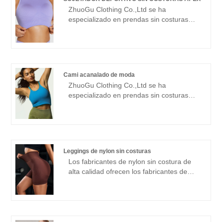
credibilidad", con gestión científica.
ZhuoGu Clothing Co.,Ltd se ha
Métodos, fuerte fuerza técnica, continuará
especializado en prendas sin costuras
profundizando la reforma, el mecanismo
durante muchos años. ZhuoGu es un
de innovación, adaptarse al mercado,
fabricante líder profesional de sujetadores
desarrollo integral, bienvenidos amigos de
deportivos APEX SIN COSTURAS con alta
todos los ámbitos de la vida que vienen a
calidad y precio razonable. Siempre nos
visitar, orientación y negociaciones
adheriremos al propósito de "calidad,
comerciales.
Cami acanalado de moda
credibilidad", con métodos de gestión
ZhuoGu Clothing Co.,Ltd se ha
científica. , fuerte fuerza técnica,
especializado en prendas sin costuras
continuará profundizando la reforma, el
durante muchos años. ZhuoGu es un
mecanismo de innovación, adaptarse al
fabricante líder profesional de Fashion
mercado, desarrollo integral, bienvenidos
Rib Cami con alta calidad y precio
amigos de todos los ámbitos de la vida
razonable. Siempre cumpliremos con el
que vienen a visitar, orientación y
propósito de "calidad, credibilidad", con
negociaciones comerciales.
Leggings de nylon sin costuras
métodos de gestión científica, fuerte
Los fabricantes de nylon sin costura de
fuerza técnica, continuará profundizando
alta calidad ofrecen los fabricantes de
la reforma, el mecanismo de innovación,
China Zhuogu. Zhuogu Clothing Co., Ltd
adaptarse al mercado, desarrollo integral,
se han especializado en prendas sin
bienvenidos amigos de todos los ámbitos
costuras durante muchos años. Siempre
de la vida que vienen a visitar, orientación
nos adheriremos al propósito de "calidad,
y negociaciones comerciales.
credibilidad", con métodos de gestión