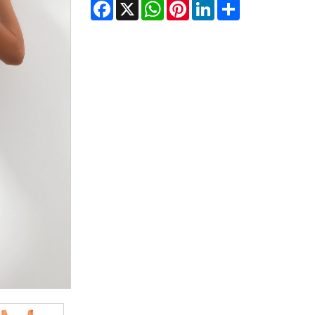
Facebook
X
WhatsApp
Pinterest
LinkedIn
Share