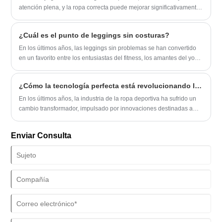
creciente demanda de los clientes, hemos ampliado nuestras
atención plena, y la ropa correcta puede mejorar significativamente
instalaciones de producción y diversificado nuestra gama de
su experiencia.
productos; Ahora ofrecemos no sólo prendas sin costuras, sino
¿Cuál es el punto de leggings sin costuras?
también una variedad de ropa deportiva y prendas deportivas con
cortes.
En los últimos años, las leggings sin problemas se han convertido
en un favorito entre los entusiastas del fitness, los amantes del yoga
y los fashionistas cotidianos. Pero, ¿qué distingue exactamente a
estas leggings de las opciones tradicionales y por qué son tan
¿Cómo la tecnología perfecta está revolucionando la ropa deportiva?
populares?
En los últimos años, la industria de la ropa deportiva ha sufrido un
cambio transformador, impulsado por innovaciones destinadas a
mejorar el rendimiento, la comodidad y la estética.
Enviar Consulta