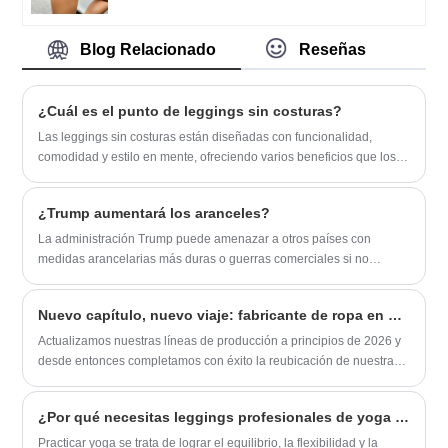
¡Actualiza tu colección de ropa deportiva
ZhuoGu Clothing Co., Ltd se ha
desarrollo integral, bienvenidos amigos de
hoy!
especializado en prendas sin costuras
todos los ámbitos de la vida que vienen a
durante muchos años. Siempre nos
Blog Relacionado
Reseñas
visitar, orientación y negociaciones
adherimos al propósito de "calidad,
comerciales.
credibilidad", con métodos de gestión
científica, fuerte fuerza técnica,
¿Cuál es el punto de leggings sin costuras?
continuaremos profundizando la reforma,
Las leggings sin costuras están diseñadas con funcionalidad,
el mecanismo de innovación,
comodidad y estilo en mente, ofreciendo varios beneficios que los
adaptándonos al mercado, desarrollo
convierten en una opción popular para ropa activa y atuendos
integral, bienvenidos amigos de todos los
casuales.
ámbitos de la vida que vienen a visitar,
¿Trump aumentará los aranceles?
orientación y negociaciones comerciales.
La administración Trump puede amenazar a otros países con
medidas arancelarias más duras o guerras comerciales si no
admiten en las negociaciones comerciales, con el objetivo de
impulsar las exportaciones estadounidenses. Al hacerlo, la
Nuevo capítulo, nuevo viaje: fabricante de ropa en China dedicado a servir marcas globales
administración espera reducir el déficit comercial de los Estados
Unidos, visto como crucial para mejorar la economía y el estatus
Actualizamos nuestras líneas de producción a principios de 2026 y
político. Los aranceles se consideran una herramienta de
desde entonces completamos con éxito la reubicación de nuestras
negociación para influir en las posiciones de otros países en las
oficinas a principios de esta semana. Gracias al apoyo de nuestros
conversaciones comerciales. Esta estrategia exige flexibilidad y
valiosos clientes durante más de una década de crecimiento, nos
¿Por qué necesitas leggings profesionales de yoga mientras practicas el yoga?
pensamiento estratégico para maximizar los intereses
hemos establecido como una empresa líder en el sector de
estadounidenses.
fabricación de prendas sin costuras. Además, para satisfacer la
Practicar yoga se trata de lograr el equilibrio, la flexibilidad y la