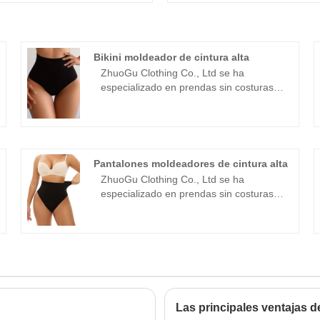
Bikini moldeador de cintura alta
ZhuoGu Clothing Co., Ltd se ha
especializado en prendas sin costuras
durante muchos años. ZhuoGu es un
líder profesional en la fabricación de
bikinis moldeadores de cintura alta con
alta calidad y precio razonable. Siempre
cumpliremos con el propósito de
Pantalones moldeadores de cintura alta
"calidad, credibilidad", con métodos de
ZhuoGu Clothing Co., Ltd se ha
gestión científica. , fuerte fuerza técnica,
especializado en prendas sin costuras
continuará profundizando la reforma, el
durante muchos años. ZhuoGu es un
mecanismo de innovación, adaptarse al
líder profesional en la fabricación de
mercado, desarrollo integral,
pantalones moldeadores de cintura alta
bienvenidos amigos de todos los
con alta calidad y precio razonable.
ámbitos de la vida que vienen a visitar,
Siempre cumpliremos con el propósito
orientación y negociaciones
de "calidad, credibilidad", con métodos
comerciales.
de gestión científica. , fuerte fuerza
Las principales ventajas d
técnica, continuará profundizando la