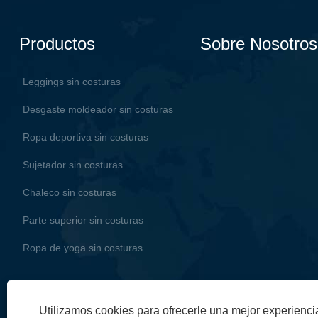
Productos
Sobre Nosotros
Leggings sin costuras
Desgaste moldeador sin costuras
Ropa deportiva sin costuras
Sujetador sin costuras
Chaleco sin costuras
Parte superior sin costuras
Ropa de yoga sin costuras
Utilizamos cookies para ofrecerle una mejor experienc