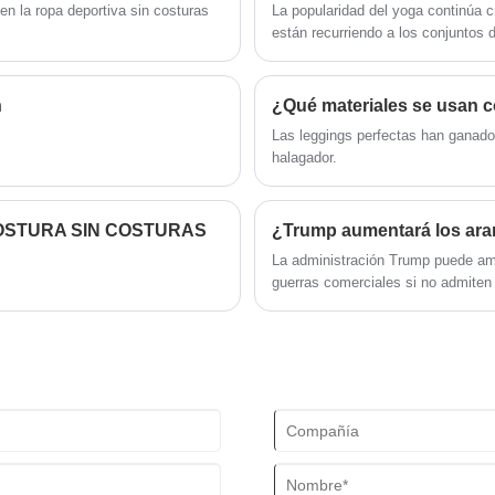
reforma, el mecanismo de innovación,
en la ropa deportiva sin costuras
La popularidad del yoga continúa 
adaptándose al mercado, desarrollo
están recurriendo a los conjuntos 
integral, bienvenidos amigos de todos
practicar este antiguo ejercicio. 
los ámbitos de la vida que vienen a
beneficios a practicantes de todos
visitar, orientación y negociaciones
n
comerciales
Las leggings perfectas han ganado 
halagador.
COSTURA SIN COSTURAS
¿Trump aumentará los ara
La administración Trump puede am
guerras comerciales si no admiten 
las exportaciones estadounidenses. 
comercial de los Estados Unidos, v
político. Los aranceles se consider
posiciones de otros países en las 
y pensamiento estratégico para ma