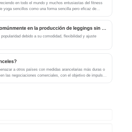
creciendo en todo el mundo y muchos entusiastas del fitness
de yoga sencillos como una forma sencilla pero eficaz de
Los conjuntos de yoga sencillos ofrecen una variedad de
 los niveles, desde principiantes hasta yoguis avanzados.
¿Qué materiales se usan comúnmente en la producción de leggings sin costuras?
popularidad debido a su comodidad, flexibilidad y ajuste
nceles?
enazar a otros países con medidas arancelarias más duras o
en las negociaciones comerciales, con el objetivo de impulsar
Al hacerlo, la administración espera reducir el déficit
isto como crucial para mejorar la economía y el estatus
an una herramienta de negociación para influir en las
conversaciones comerciales. Esta estrategia exige flexibilidad
ximizar los intereses estadounidenses.