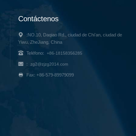
Contáctenos
:NO.10, Daqiao Rd., ciudad de Chi'an, ciudad de
Yiwu, ZheJiang, China
Teléfono:
+86-18158356285
:
zg2@zjzg2014.com
Fax: +86-579-89979099