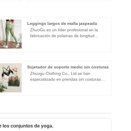
Leggings largos de malla jaspeada
ZhuoGu es un líder profesional en la
fabricación de polainas de longitud
completa de malla de brezo con alta
calidad y precio razonable. Siempre nos
adherimos al propósito de "calidad,
credibilidad", con métodos de gestión
científica, fuerte fuerza técnica,
Sujetador de soporte medio sin costuras
continuaremos profundizando la
Zhuogu Clothing Co., Ltd se han
reforma, el mecanismo de innovación,
especializado en prendas sin costuras
adaptándonos al mercado, desarrollo
durante muchos años. Zhuogu es un
integral, bienvenidos amigos de todos
líder profesional de los fabricantes de
los ámbitos de la vida que vienen a
BRA de soporte medio sin costuras sin
visitar, orientación y negociaciones
problemas con alta calidad y precios
comerciales. ZhuoGu Clothing Co., Ltd
razonables. negociaciones.
se ha especializado en prendas sin
costuras durante muchos años.
e los conjuntos de yoga.