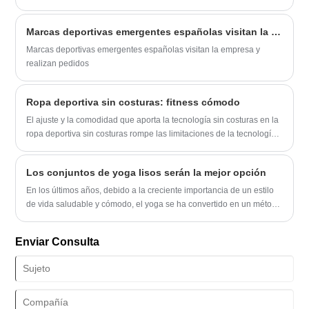
siluetas suaves, mayor comodidad y soporte invisible debajo de la
ropa de todos los días. A diferencia de las prendas moldeadoras
Marcas deportivas emergentes españolas visitan la empresa y realizan pedidos
tradicionales que a menudo se basan en costuras rígidas y paneles
restrictivos, la tecnología sin costuras se centra en la elasticidad
Marcas deportivas emergentes españolas visitan la empresa y
adaptativa, las fibras transpirables y las técnicas de tejido que se
realizan pedidos
adaptan al contorno del cuerpo. Este artículo explora cómo funciona
el desgaste moldeador sin costuras, sus beneficios, cómo elegir el
Ropa deportiva sin costuras: fitness cómodo
tipo correcto y cómo maximizar su rendimiento en el uso diario.
También aborda inquietudes comunes como el tamaño, la
El ajuste y la comodidad que aporta la tecnología sin costuras en la
comodidad, la durabilidad y la compatibilidad con el estilo.
ropa deportiva sin costuras rompe las limitaciones de la tecnología
de costura tradicional.
Los conjuntos de yoga lisos serán la mejor opción
En los últimos años, debido a la creciente importancia de un estilo
de vida saludable y cómodo, el yoga se ha convertido en un método
popular de acondicionamiento físico en todo el mundo.
Enviar Consulta