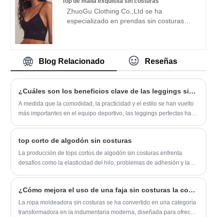
Top de malla exquisita sin costuras
credibilidad", con métodos de gestión
comerciales.
ZhuoGu Clothing Co.,Ltd se ha
científica. , fuerte fuerza técnica,
especializado en prendas sin costuras
continuará profundizando la reforma, el
durante muchos años. ZhuoGu es un
mecanismo de innovación, adaptarse al
líder profesional de los mejores
mercado, desarrollo integral, bienvenidos
fabricantes de mallas exquisitas sin
amigos de todos los ámbitos de la vida
costuras con alta calidad y precio
Blog Relacionado
Reseñas
que vienen a visitar, orientación y
razonable. Siempre nos adheriremos al
negociaciones comerciales.
propósito de "calidad, credibilidad", con
métodos de gestión científica. , fuerte
¿Cuáles son los beneficios clave de las leggings sin problemas para las actividades deportivas?
fuerza técnica, continuará profundizando
A medida que la comodidad, la practicidad y el estilo se han vuelto
la reforma, el mecanismo de innovación,
más importantes en el equipo deportivo, las leggings perfectas han
adaptarse al mercado, desarrollo integral,
sido uno de los favoritos entre los aficionados al ejercicio.
bienvenidos amigos de todos los ámbitos
de la vida que vienen a visitar, orientación
top corto de algodón sin costuras
y negociaciones comerciales.
La producción de tops cortos de algodón sin costuras enfrenta
desafíos como la elasticidad del hilo, problemas de adhesión y la
complejidad de la tecnología sin costuras. Para superarlos, la
optimización de los procesos de tejido, la adopción de tecnologías
¿Cómo mejora el uso de una faja sin costuras la comodidad, el ajuste y la confianza en el cuerpo?
avanzadas sin costuras y una gestión eficiente de los materiales
son esenciales para mejorar la eficiencia de la producción y la
La ropa moldeadora sin costuras se ha convertido en una categoría
calidad del producto.
transformadora en la indumentaria moderna, diseñada para ofrecer