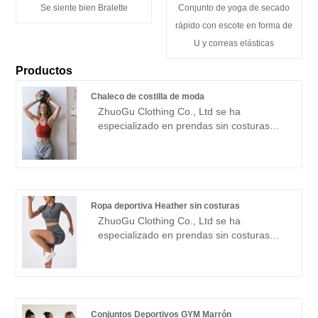
Se siente bien Bralette
Conjunto de yoga de secado
rápido con escote en forma de
U y correas elásticas
Productos
Chaleco de costilla de moda
ZhuoGu Clothing Co., Ltd se ha
especializado en prendas sin costuras
durante muchos años. ZhuoGu es un
líder profesional en la fabricación de
chalecos acanalados de moda con alta
calidad y precio razonable. Siempre
cumpliremos con el propósito de "calidad,
Ropa deportiva Heather sin costuras
credibilidad", con métodos de gestión
ZhuoGu Clothing Co., Ltd se ha
científica, fuerte fuerza técnica,
especializado en prendas sin costuras
continuará profundizando la reforma, el
durante muchos años. ZhuoGu es un
mecanismo de innovación, adaptarse al
líder profesional en la fabricación de ropa
mercado, desarrollo integral, bienvenidos
deportiva sin costuras Heather con alta
amigos de todos los ámbitos de la vida
calidad y precio razonable. Siempre nos
que vienen a visitar, orientación y
adheriremos al propósito de "calidad,
negociaciones comerciales.
Conjuntos Deportivos GYM Marrón