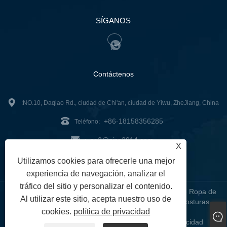
SÍGANOS
Contáctenos
:NO.10, Daqiao Rd., ciudad de Chi'an, ciudad de Yiwu, ZheJiang, China
+86-18158356285
Teléfono:
zg2@zjzg2014.com
:
X
Fax: +86-579-89979099
Utilizamos cookies para ofrecerle una mejor
experiencia de navegación, analizar el
tráfico del sitio y personalizar el contenido.
Copyright © 2024 ZheJiangZhuoGu Clothing Co., Ltd. - Ropa de
Al utilizar este sitio, acepta nuestro uso de
yoga sin costuras, sujetador sin costuras, mallas sin costuras -
cookies.
política de privacidad
Todos los derechos reservados
Links
Sitemap
RSS
XML
política de privacidad
|
|
|
|
|