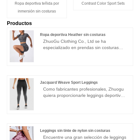
Ropa deportiva teñida por
Contrast Color Sport Sets
inmersión sin costuras
Productos
Ropa deportiva Heather sin costuras
ZhuoGu Clothing Co., Ltd se ha
especializado en prendas sin costuras
durante muchos años. ZhuoGu es un
líder profesional en la fabricación de ropa
deportiva sin costuras Heather con alta
calidad y precio razonable. Siempre nos
adheriremos al propósito de "calidad,
Jacquard Weave Sport Leggings
credibilidad", con métodos de gestión
Como fabricantes profesionales, Zhuogu
científica. , fuerte fuerza técnica,
quiera proporcionarle leggings deportivos
continuará profundizando la reforma, el
de Jacquard Weave. Zhuogu Clothing
mecanismo de innovación, adaptarse al
Co., Ltd se han especializado en prendas
mercado, desarrollo integral, bienvenidos
sin costuras durante muchos años.
amigos de todos los ámbitos de la vida
Siempre nos adheriremos al propósito de
que vienen a visitar, orientación y
"calidad, credibilidad", con métodos de
negociaciones comerciales.
Leggings sin tinte de nylon sin costuras
gestión científica, una fuerte fuerza
Encuentre una gran selección de leggings
técnica, continuaremos profundizando la