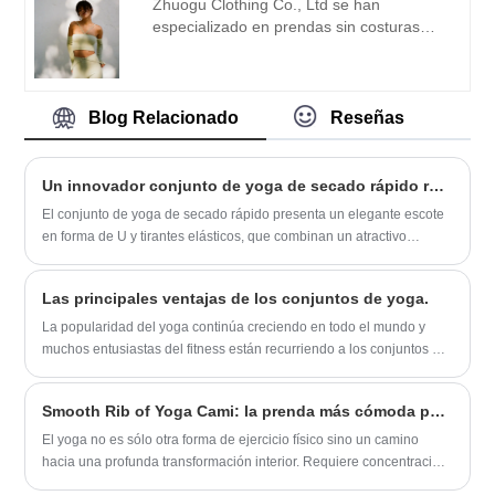
Zhuogu Clothing Co., Ltd se han
científica, fuerte fuerza técnica,
especializado en prendas sin costuras
continuaremos profundizando la reforma,
durante muchos años. Zhuogu es un líder
el mecanismo de innovación,
profesional de la moda de moda sin
adaptándonos al mercado, desarrollo
costuras con la alta calidad y el precio
integral, bienvenidos amigos de todos los
razonable.
Blog Relacionado
Reseñas
ámbitos de la vida que vienen a visitar,
orientación y negociaciones comerciales.
Un innovador conjunto de yoga de secado rápido revoluciona el mercado de ropa deportiva
El conjunto de yoga de secado rápido presenta un elegante escote
en forma de U y tirantes elásticos, que combinan un atractivo
estético con un rendimiento excepcional. Confeccionado con un
tejido premium que absorbe la humedad, garantiza sequedad y
Las principales ventajas de los conjuntos de yoga.
comodidad durante los entrenamientos intensos. El diseño sin
costuras y el material elástico en cuatro direcciones brindan un
La popularidad del yoga continúa creciendo en todo el mundo y
ajuste flexible y sin rozaduras. Perfecto para yoga, correr o ropa
muchos entusiastas del fitness están recurriendo a los conjuntos de
casual, este conjunto ofrece estilo, comodidad y funcionalidad
yoga sencillos como una forma sencilla pero eficaz de practicar este
incomparables.
antiguo ejercicio. Los conjuntos de yoga sencillos ofrecen una
Smooth Rib of Yoga Cami: la prenda más cómoda para tus sesiones de yoga
variedad de beneficios a practicantes de todos los niveles, desde
principiantes hasta yoguis avanzados.
El yoga no es sólo otra forma de ejercicio físico sino un camino
hacia una profunda transformación interior. Requiere concentración
total, entrega absoluta y una sensación de profunda calma. Por eso,