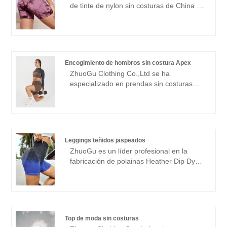
de tinte de nylon sin costuras de China en
reforma, el mecanismo de innovación, se
Zhuogu. Zhuogu Clothing Co., Ltd se han
adaptarán al mercado, el desarrollo
especializado en prendas sin costuras
integral, bienvenida a los amigos de todos
durante muchos años. Siempre nos
los ámbitos de la vida que visitan,
adheriremos al propósito de "calidad,
orientación y negociaciones comerciales.
credibilidad", con métodos de gestión
Encogimiento de hombros sin costura Apex
científica, una fuerte fuerza técnica,
ZhuoGu Clothing Co.,Ltd se ha
continuaremos profundizando la reforma,
especializado en prendas sin costuras
el mecanismo de innovación, se
durante muchos años. ZhuoGu es un
adaptarán al mercado, el desarrollo
fabricante líder profesional de Apex
integral, bienvenida a los amigos de todos
Seamless Shrug con alta calidad y precio
los ámbitos de la vida que visitan,
razonable. Siempre cumpliremos con el
orientación y negociaciones comerciales.
propósito de "calidad, credibilidad", con
Leggings teñidos jaspeados
métodos de gestión científica, Fuerte
ZhuoGu es un líder profesional en la
fuerza técnica, seguirá profundizando la
fabricación de polainas Heather Dip Dye
reforma, el mecanismo de innovación,
con alta calidad y precio razonable.
adaptarse al mercado, desarrollo integral,
ZhuoGu Clothing Co., Ltd se ha
bienvenidos amigos de todos los ámbitos
especializado en prendas sin costuras
de la vida que vienen a visitar, orientación
durante muchos años. Siempre nos
y negociaciones comerciales.
adherimos al propósito de "calidad,
Top de moda sin costuras
credibilidad", con métodos de gestión