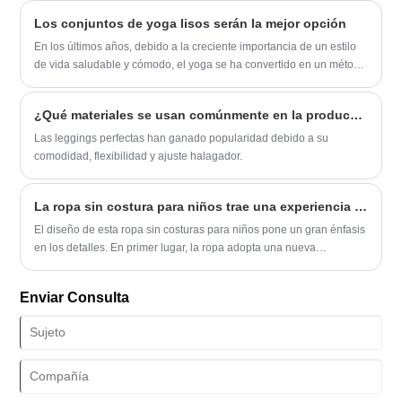
encontrar la ropa adecuada para tus sesiones de yoga puede
Los conjuntos de yoga lisos serán la mejor opción
marcar la diferencia.
En los últimos años, debido a la creciente importancia de un estilo
de vida saludable y cómodo, el yoga se ha convertido en un método
popular de acondicionamiento físico en todo el mundo.
¿Qué materiales se usan comúnmente en la producción de leggings sin costuras?
Las leggings perfectas han ganado popularidad debido a su
comodidad, flexibilidad y ajuste halagador.
La ropa sin costura para niños trae una experiencia de uso más cómoda
El diseño de esta ropa sin costuras para niños pone un gran énfasis
en los detalles. En primer lugar, la ropa adopta una nueva
tecnología de corte sin costuras, eliminando los extremos de hilo de
la costura convencional, lo que resulta en un mejor ajuste y una
Enviar Consulta
mayor comodidad.