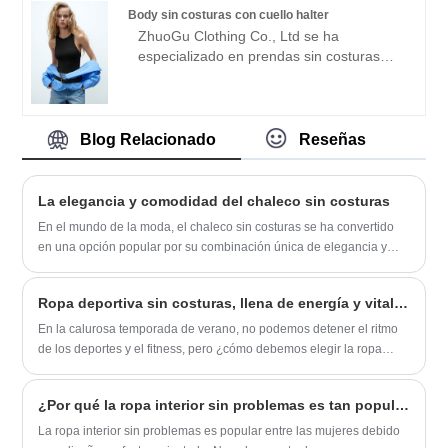
razonable. Siempre nos adheriremos al
Body sin costuras con cuello halter
propósito de "calidad, credibilidad", con
ZhuoGu Clothing Co., Ltd se ha
gestión científica. Métodos, fuerte fuerza
especializado en prendas sin costuras
técnica, continuará profundizando la
durante muchos años. ZhuoGu es un
reforma, el mecanismo de innovación,
líder profesional en la fabricación de
adaptarse al mercado, desarrollo integral,
monos sin costuras con cuello halter con
bienvenidos amigos de todos los ámbitos
alta calidad y precio razonable. Siempre
Blog Relacionado
Reseñas
de la vida que vienen a visitar, orientación
nos adheriremos al propósito de "calidad,
y negociaciones comerciales.
credibilidad", con métodos de gestión
científica. , fuerte fuerza técnica,
La elegancia y comodidad del chaleco sin costuras
continuará profundizando la reforma, el
En el mundo de la moda, el chaleco sin costuras se ha convertido
mecanismo de innovación, adaptarse al
en una opción popular por su combinación única de elegancia y
mercado, desarrollo integral, bienvenidos
comodidad. Esta prenda, definida por su ausencia de costuras
amigos de todos los ámbitos de la vida
visibles, ofrece un aspecto elegante y moderno que es a la vez
que vienen a visitar, orientación y
Ropa deportiva sin costuras, llena de energía y vitalidad.
elegante y práctico.
negociaciones comerciales.
En la calurosa temporada de verano, no podemos detener el ritmo
de los deportes y el fitness, pero ¿cómo debemos elegir la ropa
deportiva adecuada durante el ejercicio?
¿Por qué la ropa interior sin problemas es tan popular entre las mujeres?
La ropa interior sin problemas es popular entre las mujeres debido