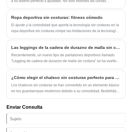
a su diseño perfecto y ajustado. No solo muestra las curvas
perfectas de las mujeres, sino que también tiene muchas ventajas.
Ropa deportiva sin costuras: fitness cómodo
El ajuste y la comodidad que aporta la tecnología sin costuras en la
ropa deportiva sin costuras rompe las limitaciones de la tecnología
de costura tradicional.
Las leggings de la cadera de durazno de malla sin costura han ganado el amor de más y más mujeres
Recientemente, un nuevo tipo de pantalones deportivos llamado
"Legging de cadera de durazno de malla sin costura" se ha vuelto
popular rápidamente en el mercado. Este par de pantalones se está
volviendo cada vez más popular entre los entusiastas del fitness
¿Cómo elegir el chaleco sin costuras perfecto para mayor comodidad, rendimiento y estilo?
debido a su alta elasticidad, absorción del sudor, transpirabilidad y
ajuste cómodo.
Los chalecos sin costuras se han convertido en un elemento básico
en los guardarropas modernos debido a su comodidad, flexibilidad
y atractivo estético superiores. Sin embargo, elegir el adecuado
puede resultar complicado con tantas opciones disponibles. Esta
Enviar Consulta
guía explora todo lo que necesita saber, desde materiales y ajuste
hasta funcionalidad y cuidado, ayudándolo a tomar una decisión
informada que se ajuste a sus necesidades.