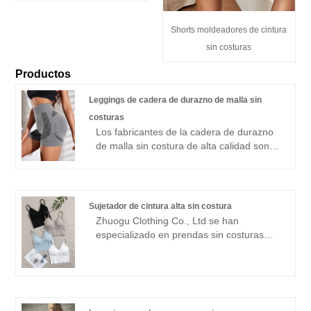
Shorts moldeadores de cintura
sin costuras
Productos
Leggings de cadera de durazno de malla sin
costuras
Los fabricantes de la cadera de durazno
de malla sin costura de alta calidad son
ofrecidos por los fabricantes de China
Zhuogu. Zhuogu Clothing Co., Ltd se han
especializado en prendas sin costuras
durante muchos años. Siempre nos
Sujetador de cintura alta sin costura
adheriremos al propósito de "calidad,
Zhuogu Clothing Co., Ltd se han
credibilidad", con métodos de gestión
especializado en prendas sin costuras
científica, una fuerte fuerza técnica,
durante muchos años. Zhuogu es un líder
continuaremos profundizando la reforma,
profesional de los fabricantes de
el mecanismo de innovación, se
sujetadores de cintura sin costuras sin
adaptarán al mercado, el desarrollo
costuras con alta calidad y precios
integral, bienvenida a los amigos de todos
razonables. negociaciones.