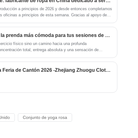
Nuevo capítulo, nuevo viaje: fabricante de ropa en China dedicado a servir marcas globales
producción a principios de 2026 y desde entonces completamos
as oficinas a principios de esta semana. Gracias al apoyo de
e más de una década de crecimiento, nos hemos establecido
or de fabricación de prendas sin costuras. Además, para
 los clientes, hemos ampliado nuestras instalaciones de
Smooth Rib of Yoga Cami: la prenda más cómoda para tus sesiones de yoga
a gama de productos; Ahora ofrecemos no sólo prendas sin
jercicio físico sino un camino hacia una profunda
d de ropa deportiva y prendas deportivas con cortes.
concentración total, entrega absoluta y una sensación de
r la ropa adecuada para tus sesiones de yoga puede marcar la
Invitación a visitarnos en la Feria de Cantón 2026 -Zhejiang Zhuogu Clothing Co.Ltd
Unido
Conjunto de yoga rosa