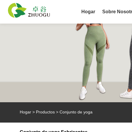
Hogar
Sobre Nosot
Hogar
>
Productos
>
Conjunto de yoga