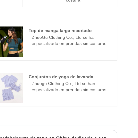
costura
Top de manga larga recortado
ZhuoGu Clothing Co., Ltd se ha
especializado en prendas sin costuras
durante muchos años. ZhuoGu es un
líder profesional de los mejores
fabricantes de manga larga con alta
calidad y precio razonable. Siempre nos
adheriremos al propósito de "calidad,
Conjuntos de yoga de lavanda
credibilidad", con ciencia Métodos de
Zhuogu Clothing Co., Ltd se han
gestión, fuerte fuerza técnica, continuará
especializado en prendas sin costuras
profundizando la reforma, mecanismo
durante muchos años. Zhuogu es un
de innovación, adaptarse al mercado,
líder profesional Lavender Yoga Yoga
desarrollo integral, bienvenidos amigos
Sets Fabricantes con alta calidad y
de todos los ámbitos de la vida que
precios razonables. negociaciones.
vienen a visitar, orientación y
negociaciones comerciales.