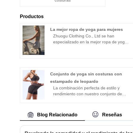
costuras
Productos
La mejor ropa de yoga para mujeres
Zhuogu Clothing Co., Ltd se han
especializado en la mejor ropa de yoga
para mujeres durante muchos años.
Zhuogu es un líder profesional de yoga
de lavado de ácido ygá a los fabricantes
de fabricantes de alta calidad y precio
razonable. y negociaciones comerciales.
Conjunto de yoga sin costuras con
estampado de leopardo
La combinación perfecta de estilo y
rendimiento con nuestro conjunto de
yoga sin costuras con estampado de
leopardo. Con atrevidos patrones de
leopardo y correas elásticas para los
Blog Relacionado
Reseñas
hombros, este conjunto garantiza un
ajuste cómodo y flexible para todos tus
entrenamientos. La construcción sin