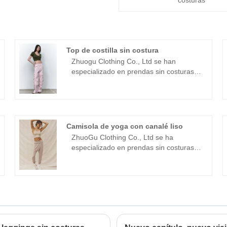
costuras
Top de costilla sin costura
Zhuogu Clothing Co., Ltd se han
especializado en prendas sin costuras
durante muchos años. Zhuogu es un
líder profesional de los fabricantes de
costillas sin costuras con alta calidad y
precio razonable.
Camisola de yoga con canalé liso
ZhuoGu Clothing Co., Ltd se ha
especializado en prendas sin costuras
durante muchos años. ZhuoGu es un
líder profesional de los fabricantes de
Smooth Rib of Yoga Cami con alta
calidad y precio razonable. Siempre nos
adheriremos al propósito de "calidad,
credibilidad", con gestión científica
Métodos, fuerte fuerza técnica,