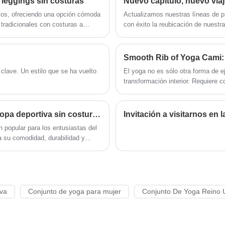
 leggings sin costuras
continuará profundizando la reforma, el
mecanismo de innovación, adaptarse al
ios, ofreciendo una opción cómoda
Actualizamos nuestras líneas de 
mercado, desarrollo integral,
con éxito la reubicación de nuestr
bienvenidos amigos de todos los
ante los entrenamientos de alto
nuestros valiosos clientes durant
ámbitos de la vida que vienen a visitar,
como una empresa líder en el sect
orientación y negociaciones
satisfacer la creciente demanda de
comerciales.
os, los beneficios que ofrecen y
producción y diversificado nuestr
clave. Un estilo que se ha vuelto
El yoga no es sólo otra forma de e
 de ropa deportiva.
costuras, sino también una varieda
transformación interior. Requiere 
profunda calma. Por eso, encontra
diferencia.
¿Cuáles son los consejos y beneficios de usar ropa deportiva sin costuras?
 popular para los entusiastas del
 a su comodidad, durabilidad y
iva
Conjunto de yoga para mujer
Conjunto De Yoga Reino 