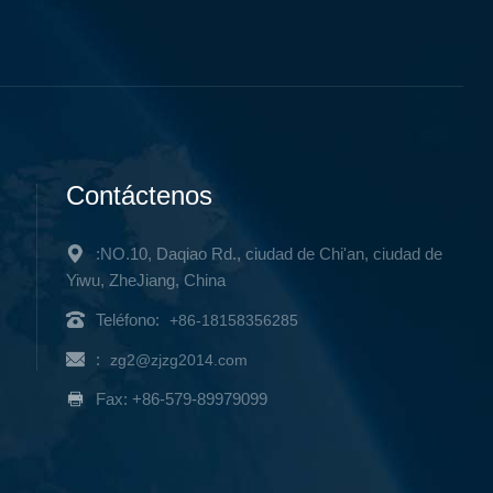
Contáctenos
:NO.10, Daqiao Rd., ciudad de Chi'an, ciudad de
Yiwu, ZheJiang, China
Teléfono:
+86-18158356285
:
zg2@zjzg2014.com
Fax: +86-579-89979099