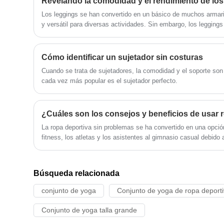
Revelando la comodidad y el rendimiento de los
costuras brinda máxima comodidad y
una silueta suave, mientras que el
Los leggings se han convertido en un básico de muchos armar
diseño que levanta el trasero realza tus
y versátil para diversas actividades. Sin embargo, los leggings tradicionales con costuras a
curvas naturales. Mejora tu rutina de
veces pueden causar irritación o molestias, especialmente dur
ejercicios con este feroz y funcional set
rendimiento. Aquí es donde entran los leggings sin costuras, que revolucionan el mundo de los
de yoga, perfecto para cualquier estilo
leggings con su confección suave y sin costuras. Exploremos el mundo de los leggings sin
Cómo identificar un sujetador sin costuras
de vida activo.
costuras, profundicemos en la tecnología que hay detrás de ell
Cuando se trata de sujetadores, la comodidad y el soporte son 
por qué podrían ser el complemento perfecto para su colección
cada vez más popular es el sujetador perfecto.
La ropa deportiva sin problemas se ha convertido en una opción
fitness, los atletas y los asistentes al gimnasio casual debido
características que mejoran el rendimiento.
Búsqueda relacionada
conjunto de yoga
Conjunto de yoga de ropa deport
Conjunto de yoga talla grande