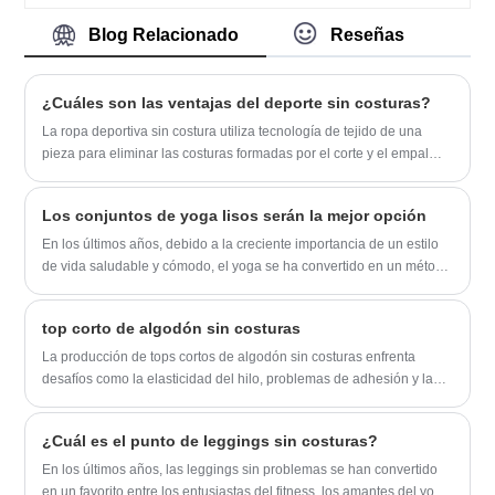
sin costuras durante muchos años.
amigos de todos los ámbitos de la vida
Siempre nos adheriremos al propósito de
Blog Relacionado
Reseñas
que vienen a visitar, orientación y
"calidad, credibilidad", con métodos de
negociaciones comerciales.
gestión científica, una fuerte fuerza
técnica, continuaremos profundizando la
¿Cuáles son las ventajas del deporte sin costuras?
reforma, el mecanismo de innovación, se
La ropa deportiva sin costura utiliza tecnología de tejido de una
adaptarán al mercado, el desarrollo
pieza para eliminar las costuras formadas por el corte y el empalme
integral, bienvenida a los amigos de todos
tradicionales, mejorando significativamente la comodidad.
los ámbitos de la vida que visitan,
orientación y negociaciones comerciales.
Los conjuntos de yoga lisos serán la mejor opción
En los últimos años, debido a la creciente importancia de un estilo
de vida saludable y cómodo, el yoga se ha convertido en un método
popular de acondicionamiento físico en todo el mundo.
top corto de algodón sin costuras
La producción de tops cortos de algodón sin costuras enfrenta
desafíos como la elasticidad del hilo, problemas de adhesión y la
complejidad de la tecnología sin costuras. Para superarlos, la
optimización de los procesos de tejido, la adopción de tecnologías
¿Cuál es el punto de leggings sin costuras?
avanzadas sin costuras y una gestión eficiente de los materiales
son esenciales para mejorar la eficiencia de la producción y la
En los últimos años, las leggings sin problemas se han convertido
calidad del producto.
en un favorito entre los entusiastas del fitness, los amantes del yoga