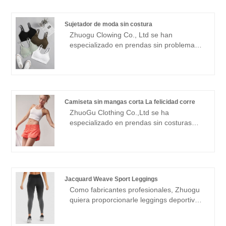
precio razonable. Siempre cumpliremos
con el propósito de "calidad, credibilidad",
Sujetador de moda sin costura
con métodos de gestión científica, fuerte
Zhuogu Clowing Co., Ltd se han
fuerza técnica, continuará profundizando
especializado en prendas sin problemas
la reforma, el mecanismo de innovación,
durante muchos años. Zhuogu es un líder
adaptarse al mercado, desarrollo integral,
profesional de los fabricantes de
bienvenidos amigos de todos los ámbitos
sujetador de moda sin costura sin
de la vida que vienen a visitar, orientación
costuras con alta calidad y precios
y negociaciones comerciales.
razonables. negociaciones.
Camiseta sin mangas corta La felicidad corre
ZhuoGu Clothing Co.,Ltd se ha
especializado en prendas sin costuras
durante muchos años. ZhuoGu es un
líder profesional de los fabricantes de
tanques de cosecha de Happiness Runs
con alta calidad y precio razonable.
Siempre nos adheriremos al propósito de
Jacquard Weave Sport Leggings
"calidad, credibilidad", con métodos de
Como fabricantes profesionales, Zhuogu
gestión científica. , fuerte fuerza técnica,
quiera proporcionarle leggings deportivos
continuará profundizando la reforma, el
de Jacquard Weave. Zhuogu Clothing
mecanismo de innovación, adaptarse al
Co., Ltd se han especializado en prendas
mercado, desarrollo integral, bienvenidos