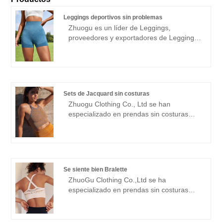
Leggings deportivos sin problemas
Zhuogu es un líder de Leggings,
proveedores y exportadores de Leggings
Sport Sport China sin costuras. Zhuogu
Clothing Co., Ltd se han especializado en
prendas sin costuras durante muchos
años. Siempre nos adheriremos al
propósito de "calidad, credibilidad", con
Sets de Jacquard sin costuras
métodos de gestión científica, una fuerte
Zhuogu Clothing Co., Ltd se han
fuerza técnica, continuaremos
especializado en prendas sin costuras
profundizando la reforma, el mecanismo
durante muchos años. Zhuogu es un líder
de innovación, se adaptarán al mercado,
profesional de líder sin costuras Jacquard
el desarrollo integral, bienvenida a los
establece a los fabricantes con alta
amigos de todos los ámbitos de la vida
calidad y precios razonables.
que visitan, orientación y negociaciones
negociaciones.
comerciales.
Se siente bien Bralette
ZhuoGu Clothing Co.,Ltd se ha
especializado en prendas sin costuras
durante muchos años. ZhuoGu es un
líder profesional en la fabricación de
bralette Feels Right con alta calidad y