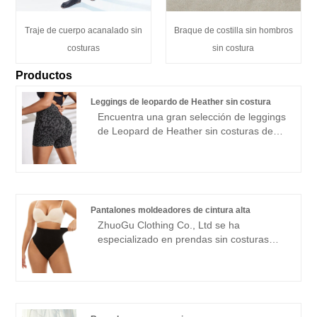
Traje de cuerpo acanalado sin
Braque de costilla sin hombros
costuras
sin costura
Productos
Leggings de leopardo de Heather sin costura
Encuentra una gran selección de leggings
de Leopard de Heather sin costuras de
China en Zhuogu. Zhuogu Clothing Co.,
Ltd se han especializado en prendas sin
costuras durante muchos años. Siempre
nos adheriremos al propósito de "calidad,
credibilidad", con métodos de gestión
Pantalones moldeadores de cintura alta
científica, una fuerte fuerza técnica,
ZhuoGu Clothing Co., Ltd se ha
continuaremos profundizando la reforma,
especializado en prendas sin costuras
el mecanismo de innovación, se
durante muchos años. ZhuoGu es un
adaptarán al mercado, el desarrollo
líder profesional en la fabricación de
integral, bienvenida a los amigos de todos
pantalones moldeadores de cintura alta
los ámbitos de la vida que visitan,
con alta calidad y precio razonable.
orientación y negociaciones comerciales.
Siempre cumpliremos con el propósito de