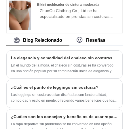
adherimos al propósito de "calidad,
negociaciones comerciales.
Bikini moldeador de cintura moderada
credibilidad", con métodos de gestión
ZhuoGu Clothing Co., Ltd se ha
científica, fuerte fuerza técnica,
especializado en prendas sin costuras
continuaremos profundizando la reforma,
durante muchos años. ZhuoGu es un
el mecanismo de innovación,
líder profesional en la fabricación de
adaptándonos al mercado, desarrollo
bikinis moldeadores de cintura moderada
integral, bienvenidos amigos de todos los
con alta calidad y precio razonable.
Blog Relacionado
Reseñas
ámbitos de la vida que vienen a visitar,
Siempre cumpliremos con el propósito de
orientación y negociaciones comerciales.
"calidad, credibilidad", con métodos de
gestión científica. , fuerte fuerza técnica,
La elegancia y comodidad del chaleco sin costuras
continuará profundizando la reforma, el
En el mundo de la moda, el chaleco sin costuras se ha convertido
mecanismo de innovación, adaptarse al
en una opción popular por su combinación única de elegancia y
mercado, desarrollo integral, bienvenidos
comodidad. Esta prenda, definida por su ausencia de costuras
amigos de todos los ámbitos de la vida
visibles, ofrece un aspecto elegante y moderno que es a la vez
que vienen a visitar, orientación y
¿Cuál es el punto de leggings sin costuras?
elegante y práctico.
negociaciones comerciales.
Las leggings sin costuras están diseñadas con funcionalidad,
comodidad y estilo en mente, ofreciendo varios beneficios que los
convierten en una opción popular para ropa activa y atuendos
casuales.
¿Cuáles son los consejos y beneficios de usar ropa deportiva sin costuras?
La ropa deportiva sin problemas se ha convertido en una opción