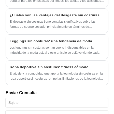
popular para los entusiastas del fitness, los atletas y los asistentes
al gimnasio casual debido a su comodidad, durabilidad y
características que mejoran el rendimiento.
¿Cuáles son las ventajas del desgaste sin costuras sobre el desgaste de Shaper costado?
El desgaste sin costuras tiene ventajas significativas sobre las
formas de cuerpo costado, principalmente en términos de
comodidad y efecto de configuración.
Leggings sin costuras: una tendencia de moda
Los leggings sin costuras se han vuelto indispensables en la
industria de la moda actual y este artículo se está volviendo cada
vez más popular. Seamless Legging es un tipo de pantalón ajustado
con un diseño sin costuras que no solo es cómodo y moderno, sino
Ropa deportiva sin costuras: fitness cómodo
que, lo más importante, tiene un nivel muy alto de comodidad
porque no necesita enfrentar demasiadas costuras y sellos, por lo
El ajuste y la comodidad que aporta la tecnología sin costuras en la
que no Restringe tu movimiento como pantalones ajustados
ropa deportiva sin costuras rompe las limitaciones de la tecnología
normales.
de costura tradicional.
Enviar Consulta